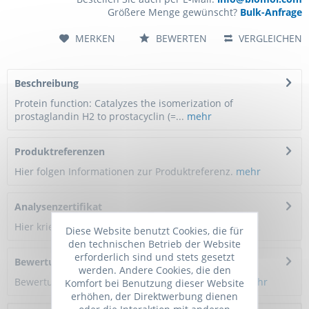
Größere Menge gewünscht?
Bulk-Anfrage
MERKEN
BEWERTEN
VERGLEICHEN
Beschreibung
Protein function: Catalyzes the isomerization of
prostaglandin H2 to prostacyclin (=...
mehr
Produktreferenzen
Hier folgen Informationen zur Produktreferenz.
mehr
Analysenzertifikat
Hier kriegen Sie ein Zertifikat
Diese Website benutzt Cookies, die für
den technischen Betrieb der Website
erforderlich sind und stets gesetzt
Bewertungen
0
werden. Andere Cookies, die den
Bewertungen lesen, schreiben und diskutieren...
mehr
Komfort bei Benutzung dieser Website
erhöhen, der Direktwerbung dienen
oder die Interaktion mit anderen