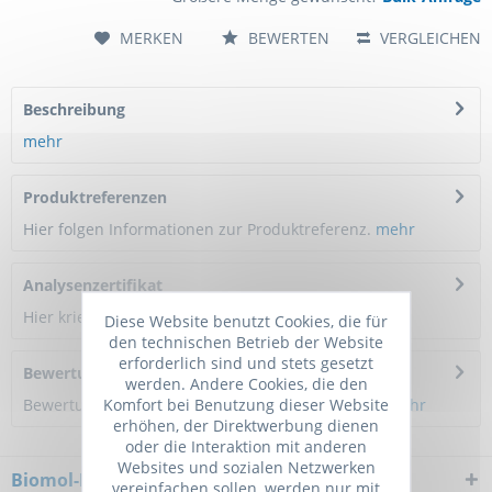
MERKEN
BEWERTEN
VERGLEICHEN
Beschreibung
mehr
Produktreferenzen
Hier folgen Informationen zur Produktreferenz.
mehr
Analysenzertifikat
Hier kriegen Sie ein Zertifikat
Diese Website benutzt Cookies, die für
den technischen Betrieb der Website
erforderlich sind und stets gesetzt
Bewertungen
0
werden. Andere Cookies, die den
Komfort bei Benutzung dieser Website
Bewertungen lesen, schreiben und diskutieren...
mehr
erhöhen, der Direktwerbung dienen
oder die Interaktion mit anderen
Websites und sozialen Netzwerken
Biomol-Newsletter
vereinfachen sollen, werden nur mit