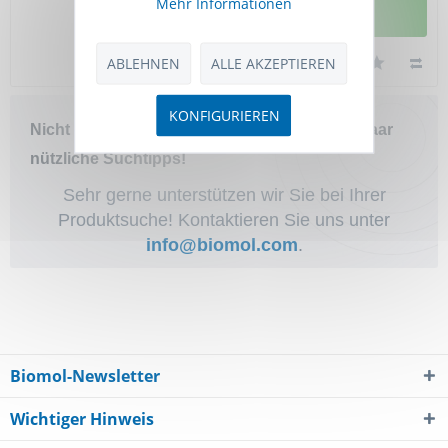
Mehr Informationen
DETAILANSICHT
ABLEHNEN
ALLE AKZEPTIEREN
KONFIGURIEREN
Nicht das Richtige gefunden? Hier sind ein paar
nützliche Suchtipps!
Sehr gerne unterstützen wir Sie bei Ihrer
Produktsuche! Kontaktieren Sie uns unter
info@biomol.com
.
Biomol-Newsletter
Wichtiger Hinweis