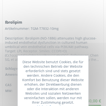
Ibrolipim
Artikelnummer: TGM-T7832-10mg
Description: Ibrolipim (NO-1886) attenuates high glucose-
induced endothelial dysfunction in cultured human
umbilical vein endothelial cells via PI3K/Akt pathway.
Target: LPL Receptor. Smiles: CCOP(=O)
(Cc1ccc(cc1)C(=O)Nc1ccc(Br)cc1C#N)OCC. References: Chen
SG, et al. Ibrolipim increases ABCA1/G1 expression by the...
Diese Website benutzt Cookies, die für
den technischen Betrieb der Website
Schlagworte:
NO-1886
erforderlich sind und stets gesetzt
Anwendung:
Targets lipoprotein lipase
werden. Andere Cookies, die den
[EC:3.1.1.34] (LPL)
Komfort bei Benutzung dieser Website
erhöhen, der Direktwerbung dienen
CAS
133208-93-2
oder die Interaktion mit anderen
MW:
451.25 D
Websites und sozialen Netzwerken
vereinfachen sollen, werden nur mit
ab 40,00 €
Ihrer Zustimmung gesetzt.