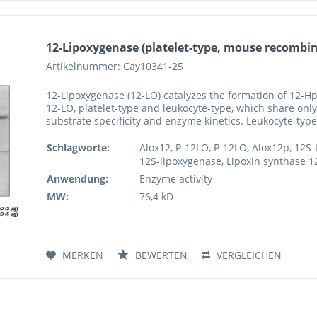
12-Lipoxygenase (platelet-type, mouse recombi
Artikelnummer: Cay10341-25
12-Lipoxygenase (12-LO) catalyzes the formation of 12-H
12-LO, platelet-type and leukocyte-type, which share only
substrate specificity and enzyme kinetics. Leukocyte-type 
Schlagworte:
Alox12, P-12LO, P-12LO, Alox12p, 12S
12S-lipoxygenase, Lipoxin synthase 12
Anwendung:
Enzyme activity
MW:
76,4 kD
MERKEN
BEWERTEN
VERGLEICHEN