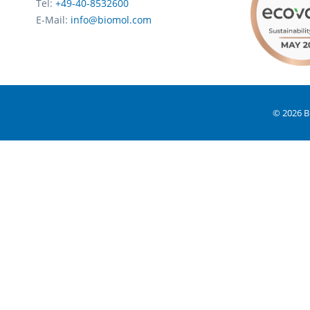
Tel:
+49-40-8532600
E-Mail:
info@biomol.com
© 2026 B