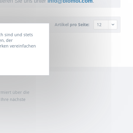
tieren Sie uns unter
info@biomol.com
.
Artikel pro Seite:
ch sind und stets
en, der
rken vereinfachen
rmiert über die
 Ihre nächste