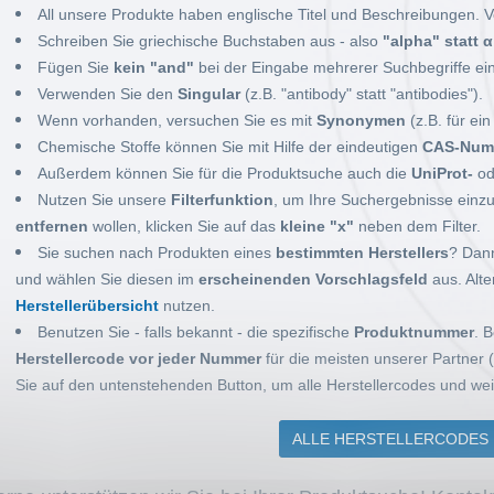
All unsere Produkte haben englische Titel und Beschreibungen.
Schreiben Sie griechische Buchstaben aus - also
"alpha" statt α
Fügen Sie
kein "and"
bei der Eingabe mehrerer Suchbegriffe ein
Verwenden Sie den
Singular
(z.B. "antibody" statt "antibodies").
Wenn vorhanden, versuchen Sie es mit
Synonymen
(z.B. für ei
Chemische Stoffe können Sie mit Hilfe der eindeutigen
CAS-Num
Außerdem können Sie für die Produktsuche auch die
UniProt-
od
Nutzen Sie unsere
Filterfunktion
, um Ihre Suchergebnisse einz
entfernen
wollen, klicken Sie auf das
kleine "x"
neben dem Filter.
Sie suchen nach Produkten eines
bestimmten Herstellers
? Dan
und wählen Sie diesen im
erscheinenden Vorschlagsfeld
aus. Alte
Herstellerübersicht
nutzen.
Benutzen Sie - falls bekannt - die spezifische
Produktnummer
. 
Herstellercode vor jeder Nummer
für die meisten unserer Partner (
Sie auf den untenstehenden Button, um alle Herstellercodes und wei
ALLE HERSTELLERCODES