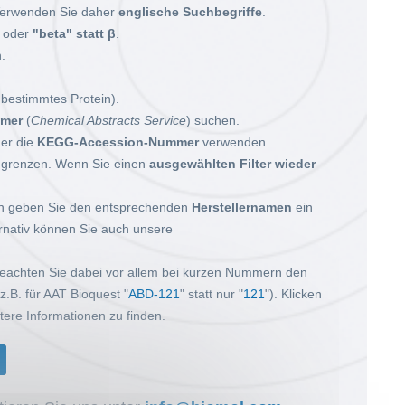
 Verwenden Sie daher
englische Suchbegriffe
.
oder
"beta" statt β
.
.
n bestimmtes Protein).
mer
(
Chemical Abstracts Service
) suchen.
er die
KEGG-Accession-Nummer
verwenden.
ugrenzen.
Wenn Sie einen
ausgewählten Filter wieder
n geben Sie den entsprechenden
Herstellernamen
ein
rnativ können Sie auch unsere
Beachten Sie dabei vor allem bei kurzen Nummern den
z.B. für AAT Bioquest "
ABD-121
" statt nur "
121
"). Klicken
tere Informationen zu finden.