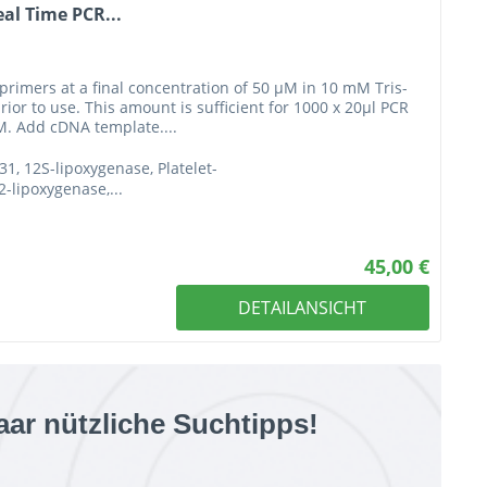
al Time PCR...
primers at a final concentration of 50 µM in 10 mM Tris-
ior to use. This amount is sufficient for 1000 x 20µl PCR
M. Add cDNA template....
31, 12S-lipoxygenase, Platelet-
-lipoxygenase,...
45,00 €
DETAILANSICHT
aar nützliche Suchtipps!