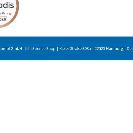
iomol GmbH - Life Science Shop | Kieler Straße 303a | 22525 Hamburg | De