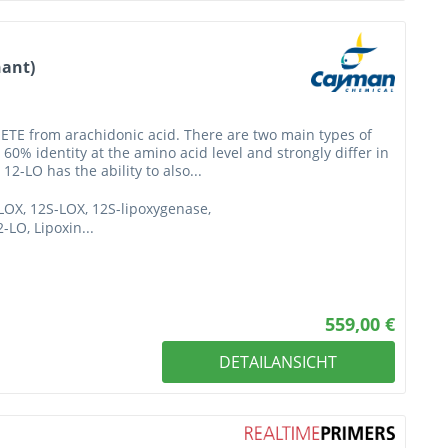
nant)
pETE from arachidonic acid. There are two main types of
 60% identity at the amino acid level and strongly differ in
12-LO has the ability to also...
-LOX, 12S-LOX, 12S-lipoxygenase,
-LO, Lipoxin...
559,00 €
DETAILANSICHT