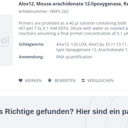
Alox12, Mouse arachidonate 12-lipoxygenase, Re
Artikelnummer: VMPS-262
Primers are provided as a 40 µl solution containing both 
HCl (pH 7.5), 0.1 mM EDTA. Dilute with water as needed pr
reactions assuming a final primer concentration of 0.1 µ
Schlagworte:
Alox12, 12S-LOX, Alox12p, EC=1.13.11.
type lipoxygenase 12, Arachidonate 12
Anwendung:
RNA quantification
MERKEN
BEWERTEN
VERGLEICHEN
s Richtige gefunden? Hier sind ein p