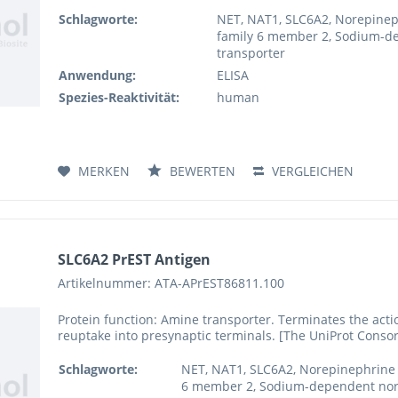
Schlagworte:
NET, NAT1, SLC6A2, Norepineph
family 6 member 2, Sodium-d
transporter
Anwendung:
ELISA
Spezies-Reaktivität:
human
MERKEN
BEWERTEN
VERGLEICHEN
SLC6A2 PrEST Antigen
Artikelnummer: ATA-APrEST86811.100
Protein function: Amine transporter. Terminates the acti
reuptake into presynaptic terminals. [The UniProt Conso
Schlagworte:
NET, NAT1, SLC6A2, Norepinephrine t
6 member 2, Sodium-dependent nor