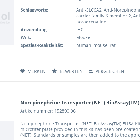
Schlagworte:
Anti-SLC6A2, Anti-Norepinephr
carrier family 6 member 2, A
noradrenaline...
Anwendung:
IHC
Wirt:
Mouse
Spezies-Reaktivität:
human, mouse, rat
MERKEN
BEWERTEN
VERGLEICHEN
Norepinephrine Transporter (NET) BioAssay(TM) E
Artikelnummer: 152890.96
Norepinephrine Transporter (NET) BioAssay(TM) ELISA K
microtiter plate provided in this kit has been pre-coate
(NET). Standards or samples are then added to the appropr