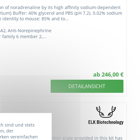
on of noradrenaline by its high affinity sodium-dependent
rtium] Buffer: 40% glycerol and PBS (pH 7.2). 0.02% sodium
 identity to mouse: 85% and to...
6A2, Anti-Norepinephrine
r family 6 member 2,...
ab 246,00 €
DETAILANSICHT
 Kit
ch sind und stets
en, der
rken vereinfachen
 immunoassay. The microtiter plate provided in this kit has