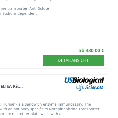
ine transporter, Anti-Solute
nti-Sodium-dependent
ab 330,00 €
DETAILANSICHT
LISA Kit...
it (Human) is a Sandwich enzyme immunoassay. The
d with an antibody specific to Norepinephrine Transporter
iate microtiter plate wells with a...