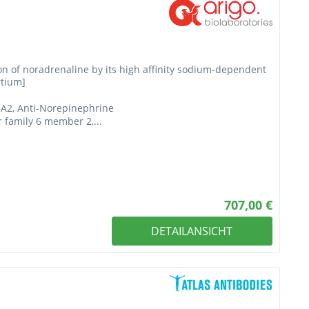
on of noradrenaline by its high affinity sodium-dependent
rtium]
6A2, Anti-Norepinephrine
r family 6 member 2,...
707,00 €
DETAILANSICHT