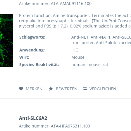
Artikelnummer: ATA-AMAb91116.100
Protein function: Amine transporter. Terminates the acti
reuptake into presynaptic terminals. [The UniProt Consor
glycerol and PBS (pH 7.2). 0.02% sodium azide is added as 
Schlagworte:
Anti-NET, Anti-NAT1, Anti-SLC
transporter, Anti-Solute carrie
Anwendung:
IHC
Wirt:
Mouse
Spezies-Reaktivität:
human, mouse, rat
MERKEN
BEWERTEN
VERGLEICHEN
Anti-SLC6A2
Artikelnummer: ATA-HPA076311.100