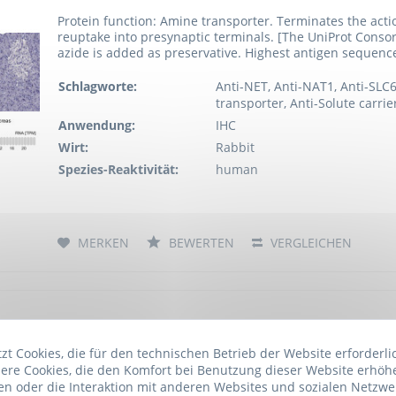
Protein function: Amine transporter. Terminates the acti
reuptake into presynaptic terminals. [The UniProt Conso
azide is added as preservative. Highest antigen sequence
Schlagworte:
Anti-NET, Anti-NAT1, Anti-SLC
transporter, Anti-Solute carrie
Anwendung:
IHC
Wirt:
Rabbit
Spezies-Reaktivität:
human
MERKEN
BEWERTEN
VERGLEICHEN
Human NET (Norepinephrine Transporter) ELISA
t Cookies, die für den technischen Betrieb der Website erforderli
Artikelnummer: ELK-ELK4774.48
ere Cookies, die den Komfort bei Benutzung dieser Website erhöh
n oder die Interaktion mit anderen Websites und sozialen Netzwe
The test principle applied in this kit is Sandwich enzyme