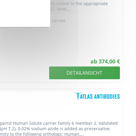
. Standards or samples are added to the appropriate
body specific to Human NET. Next,...
rine transporter, Solute carrier
ependent noradrenaline
ab 374,00 €
DETAILANSICHT
inst Human Solute carrier family 6 member 2. Validated
(pH 7.2). 0.02% sodium azide is added as preservative.
tity to the following orthologs: Human,...