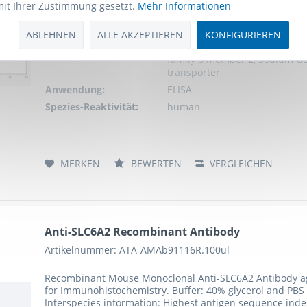
mit Ihrer Zustimmung gesetzt.
Mehr Informationen
been pre-coated with an antibody specific to Human NET
microtiter plate wells then with a biotin-conjugated anti
ABLEHNEN
ALLE AKZEPTIEREN
KONFIGURIEREN
Schlagworte:
NET, NAT1, SLC6A2, Norepineph
family 6 member 2, Sodium-d
transporter
Anwendung:
ELISA
Spezies-Reaktivität:
human
MERKEN
BEWERTEN
VERGLEICHEN
Anti-SLC6A2 Recombinant Antibody
Artikelnummer: ATA-AMAb91116R.100ul
Recombinant Mouse Monoclonal Anti-SLC6A2 Antibody aga
for Immunohistochemistry. Buffer: 40% glycerol and PBS 
Interspecies information: Highest antigen sequence inden