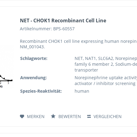
NET - CHOK1 Recombinant Cell Line
Artikelnummer: BPS-60557
Recombinant CHOK1 cell line expressing human norepin
NM_001043.
Schlagworte:
NET, NAT1, SLC6A2, Norepineph
family 6 member 2, Sodium-d
transporter
Anwendung:
Norepinephrine uptake activity
activator / inhibitor screening
Spezies-Reaktivität:
human
MERKEN
BEWERTEN
VERGLEICHEN