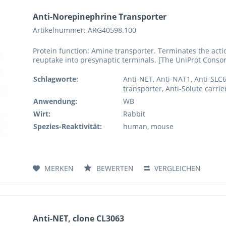
Anti-Norepinephrine Transporter
Artikelnummer: ARG40598.100
Protein function: Amine transporter. Terminates the acti
reuptake into presynaptic terminals. [The UniProt Conso
Schlagworte:
Anti-NET, Anti-NAT1, Anti-SLC
transporter, Anti-Solute carrie
Anwendung:
WB
Wirt:
Rabbit
Spezies-Reaktivität:
human, mouse
MERKEN
BEWERTEN
VERGLEICHEN
Anti-NET, clone CL3063