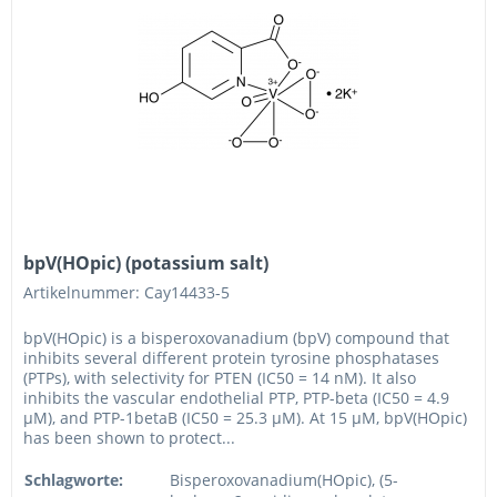
bpV(HOpic) (potassium salt)
Artikelnummer: Cay14433-5
bpV(HOpic) is a bisperoxovanadium (bpV) compound that
inhibits several different protein tyrosine phosphatases
(PTPs), with selectivity for PTEN (IC50 = 14 nM). It also
inhibits the vascular endothelial PTP, PTP-beta (IC50 = 4.9
µM), and PTP-1betaB (IC50 = 25.3 µM). At 15 µM, bpV(HOpic)
has been shown to protect...
Schlagworte:
Bisperoxovanadium(HOpic), (5-