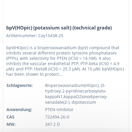
bpV(HOpic) (potassium salt) (technical grade)
Artikelnummer: Cay15438-25
bpV(HOpic) is a bisperoxovanadium (bpV) compound that
inhibits several different protein tyrosine phosphatases
(PTPs), with selectivity for PTEN (IC50 = 14 nM). It also
inhibits the vascular endothelial PTP, PTP-beta (IC50 = 4.9
µM), and PTP-1betaB (IC50 = 25.3 µM). At 15 µM, bpV(HOpic)
has been shown to protect...
Schlagworte:
Bisperoxovanadium(HOpic), (5-
hydroxy-2-pyridinecarboxylato-
kappaN1,kappaO2)oxodiperoxy-
vanadate(2-), dipotassium
Anwendung:
PTEN inhibitor
CAS
722494-26-0
MW:
347.2 D