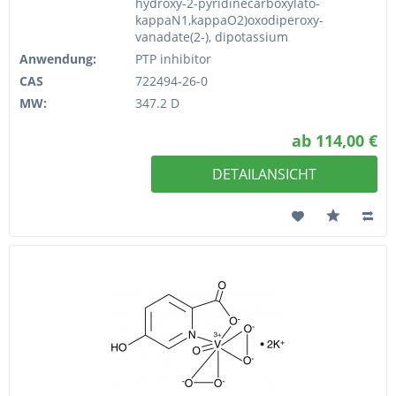
hydroxy-2-pyridinecarboxylato-
kappaN1,kappaO2)oxodiperoxy-
vanadate(2-), dipotassium
Anwendung:
PTP inhibitor
CAS
722494-26-0
MW:
347.2 D
ab 114,00 €
DETAILANSICHT