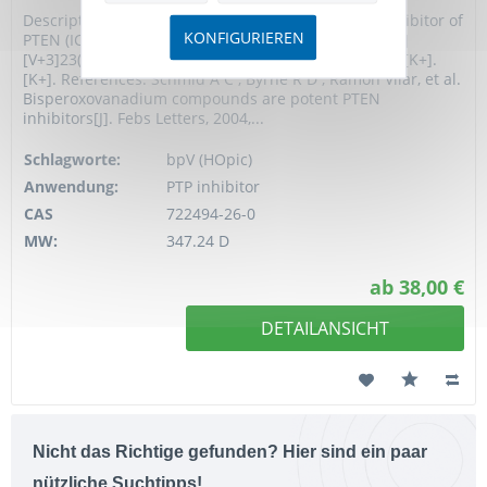
Description: BpV(HOpic) (bpV (HOpic)) is a potent inhibitor of
KONFIGURIEREN
PTEN (IC50 of 14 nM). Target: PTEN. Smiles: O=C1[O-]
[V+3]23([O-][O-]2)([O-][O-]3)([N]4=CC(O)=CC=C14)=O.[K+].
[K+]. References: Schmid A C , Byrne R D , Ramón Vilar, et al.
Bisperoxovanadium compounds are potent PTEN
inhibitors[J]. Febs Letters, 2004,...
Schlagworte:
bpV (HOpic)
Anwendung:
PTP inhibitor
CAS
722494-26-0
MW:
347.24 D
ab 38,00 €
DETAILANSICHT
Nicht das Richtige gefunden? Hier sind ein paar
nützliche Suchtipps!