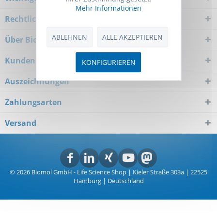
Mehr Informationen
Rechtliches
ABLEHNEN
ALLE AKZEPTIEREN
Über Biomol
Kundenservice
KONFIGURIEREN
Auszeichnungen
Zahlungsarten
Versand
© 2026 Biomol GmbH - Life Science Shop | Kieler Straße 303a | 22525
Hamburg | Deutschland