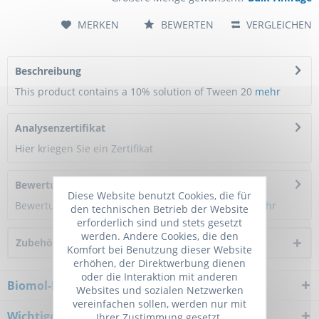
MERKEN
BEWERTEN
VERGLEICHEN
Beschreibung
This product contains a 10% solution of Tween 20
mehr
Analysenzertifikat
Hier kriegen Sie ein Zertifikat
Bewertungen
0
Diese Website benutzt Cookies, die für
Bewertungen lesen, schreiben und diskutieren...
mehr
den technischen Betrieb der Website
erforderlich sind und stets gesetzt
werden. Andere Cookies, die den
Zubehör
1
Komfort bei Benutzung dieser Website
erhöhen, der Direktwerbung dienen
oder die Interaktion mit anderen
Biomol-Newsletter
Websites und sozialen Netzwerken
vereinfachen sollen, werden nur mit
Wichtiger Hinweis
Ihrer Zustimmung gesetzt.