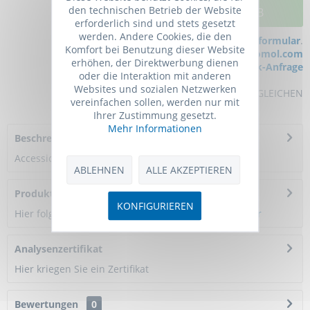
den technischen Betrieb der Website
IN DEN WARENKORB
erforderlich sind und stets gesetzt
werden. Andere Cookies, die den
Bei Fragen nutzen Sie gerne unser
Kontaktformular
.
Komfort bei Benutzung dieser Website
Bestellen Sie auch per E-Mail:
info@biomol.com
erhöhen, der Direktwerbung dienen
Größere Menge gewünscht?
Bulk-Anfrage
oder die Interaktion mit anderen
Websites und sozialen Netzwerken
MERKEN
BEWERTEN
VERGLEICHEN
vereinfachen sollen, werden nur mit
Ihrer Zustimmung gesetzt.
Mehr Informationen
Beschreibung
Accession Number: Q921I1/
mehr
ABLEHNEN
ALLE AKZEPTIEREN
Produktreferenzen
KONFIGURIEREN
Hier folgen Informationen zur Produktreferenz.
mehr
Analysenzertifikat
Hier kriegen Sie ein Zertifikat
Bewertungen
0