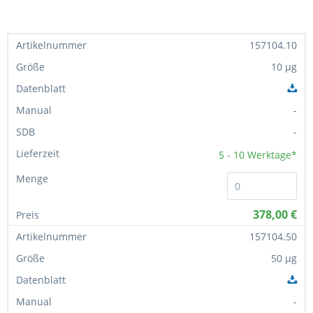
157104.10
10 µg
-
-
5 - 10
Werktage*
378,00 €
157104.50
50 µg
-