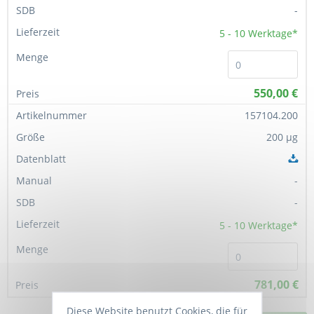
-
5 - 10
Werktage*
550,00 €
157104.200
200 µg
-
-
5 - 10
Werktage*
781,00 €
Diese Website benutzt Cookies, die für