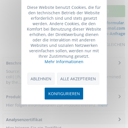
Diese Website benutzt Cookies, die für
IN DEN WARENKORB
den technischen Betrieb der Website
erforderlich sind und stets gesetzt
Bei Fragen nutzen Sie gerne unser
Kontaktformular
.
werden. Andere Cookies, die den
Bestellen Sie auch per E-Mail:
info@biomol.com
Komfort bei Benutzung dieser Website
Größere Menge gewünscht?
Bulk-Anfrage
erhöhen, der Direktwerbung dienen
oder die Interaktion mit anderen
MERKEN
BEWERTEN
VERGLEICHEN
Websites und sozialen Netzwerken
vereinfachen sollen, werden nur mit
Ihrer Zustimmung gesetzt.
Mehr Informationen
Beschreibung
Source:|Recombinant Human from E.
coli||Purity:|>95%||Endotoxin:|1.0EU per 1ug (determined
ABLEHNEN
ALLE AKZEPTIEREN
by the...
mehr
KONFIGURIEREN
Produktreferenzen
Hier folgen Informationen zur Produktreferenz.
mehr
Analysenzertifikat
Hier kriegen Sie ein Zertifikat