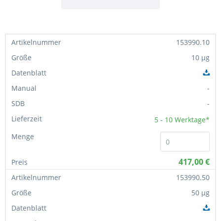
153990.10
10 µg
-
-
5 - 10
Werktage*
417,00 €
153990.50
50 µg