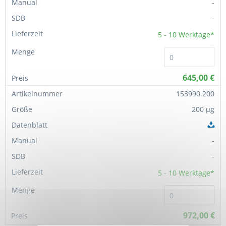
-
-
5 - 10
Werktage*
645,00 €
153990.200
200 µg
-
-
5 - 10
Werktage*
972,00 €