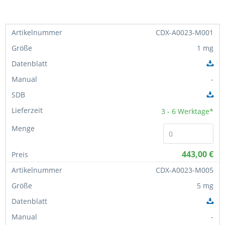
CDX-A0023-M001
1 mg
-
3 - 6
Werktage*
443,00 €
CDX-A0023-M005
5 mg
-