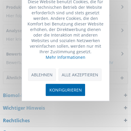
Diese Website benutzt Cookies, die für
den technischen Betrieb der Website
Produktreferenzen
erforderlich sind und stets gesetzt
Hier folgen Informationen zur Produktreferenz.
mehr
werden. Andere Cookies, die den
Komfort bei Benutzung dieser Website
erhöhen, der Direktwerbung dienen
Analysenzertifikat
oder die Interaktion mit anderen
Hier kriegen Sie ein Zertifikat
Websites und sozialen Netzwerken
vereinfachen sollen, werden nur mit
Ihrer Zustimmung gesetzt.
Bewertungen
0
Mehr Informationen
Bewertungen lesen, schreiben und diskutieren...
mehr
ABLEHNEN
ALLE AKZEPTIEREN
Ähnliche Artikel
KONFIGURIEREN
Biomol-Newsletter
Wichtiger Hinweis
Rechtliches