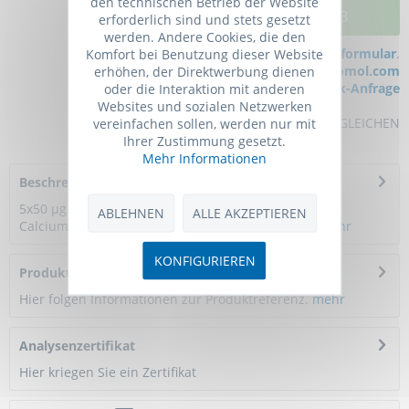
den technischen Betrieb der Website
IN DEN WARENKORB
erforderlich sind und stets gesetzt
werden. Andere Cookies, die den
Bei Fragen nutzen Sie gerne unser
Kontaktformular
.
Komfort bei Benutzung dieser Website
Bestellen Sie auch per E-Mail:
info@biomol.com
erhöhen, der Direktwerbung dienen
Größere Menge gewünscht?
Bulk-Anfrage
oder die Interaktion mit anderen
Websites und sozialen Netzwerken
MERKEN
BEWERTEN
VERGLEICHEN
vereinfachen sollen, werden nur mit
Ihrer Zustimmung gesetzt.
Mehr Informationen
Beschreibung
5x50 µg. Ex: 573 nm. Em: 588 nm. Soluble in: DMSO.
ABLEHNEN
ALLE AKZEPTIEREN
Calcium measurement is critical for numerous...
mehr
KONFIGURIEREN
Produktreferenzen
Hier folgen Informationen zur Produktreferenz.
mehr
Analysenzertifikat
Hier kriegen Sie ein Zertifikat