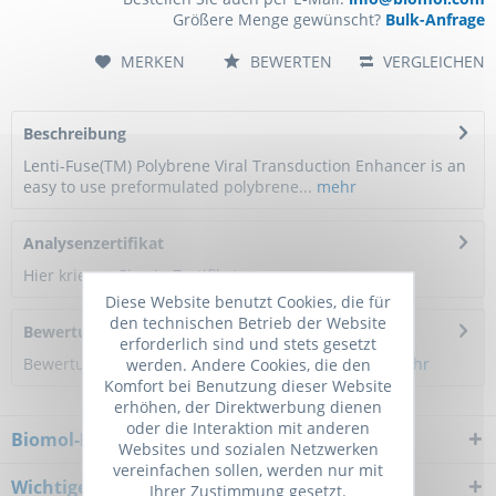
Größere Menge gewünscht?
Bulk-Anfrage
MERKEN
BEWERTEN
VERGLEICHEN
Beschreibung
Lenti-Fuse(TM) Polybrene Viral Transduction Enhancer is an
easy to use preformulated polybrene...
mehr
Analysenzertifikat
Hier kriegen Sie ein Zertifikat
Diese Website benutzt Cookies, die für
den technischen Betrieb der Website
Bewertungen
0
erforderlich sind und stets gesetzt
Bewertungen lesen, schreiben und diskutieren...
mehr
werden. Andere Cookies, die den
Komfort bei Benutzung dieser Website
erhöhen, der Direktwerbung dienen
oder die Interaktion mit anderen
Biomol-Newsletter
Websites und sozialen Netzwerken
vereinfachen sollen, werden nur mit
Wichtiger Hinweis
Ihrer Zustimmung gesetzt.