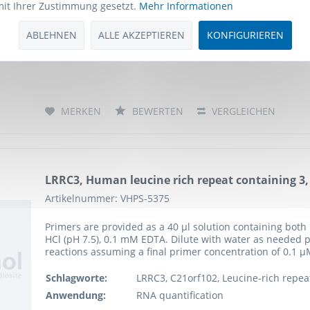
Human LRRC3 Antibody Pair
mit Ihrer Zustimmung gesetzt.
Mehr Informationen
Anwendung:
ELISA
ABLEHNEN
ALLE AKZEPTIEREN
KONFIGURIEREN
Wirt:
Mouse/Mouse
Spezies-Reaktivität:
human
MERKEN
BEWERTEN
VERGLEICHEN
LRRC3, Human leucine rich repeat containing 3, 
Artikelnummer: VHPS-5375
Primers are provided as a 40 µl solution containing both 
HCl (pH 7.5), 0.1 mM EDTA. Dilute with water as needed pr
reactions assuming a final primer concentration of 0.1 µ
Schlagworte:
LRRC3, C21orf102, Leucine-rich repea
Anwendung:
RNA quantification