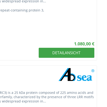
ts widespread expression in...
repeat-containing protein 3,
1.080,00 €
DETAILANSICHT
LRRC3) is a 25 kDa protein composed of 225 amino acids and
erfamily, characterized by the presence of three LRR motifs
ts widespread expression in...