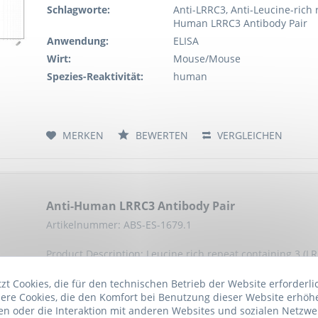
Schlagworte:
Anti-LRRC3, Anti-Leucine-rich 
Human LRRC3 Antibody Pair
Anwendung:
ELISA
Wirt:
Mouse/Mouse
Spezies-Reaktivität:
human
MERKEN
BEWERTEN
VERGLEICHEN
Anti-Human LRRC3 Antibody Pair
Artikelnummer: ABS-ES-1679.1
Product Description: Leucine rich repeat containing 3 (
is a member of the leucine-rich repeat (LRR) protein sup
that facilitate protein-protein interactions. LRRC3 exhibi
t Cookies, die für den technischen Betrieb der Website erforderli
ere Cookies, die den Komfort bei Benutzung dieser Website erhöh
Schlagworte:
Anti-LRRC3, Anti-Leucine-rich 
n oder die Interaktion mit anderen Websites und sozialen Netzwe