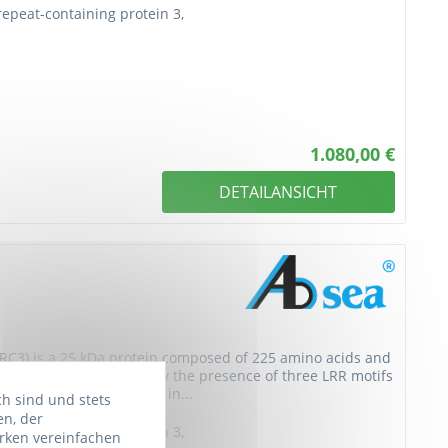
repeat-containing protein 3,
1.080,00 €
DETAILANSICHT
LRRC3) is a 25 kDa protein composed of 225 amino acids and
erfamily, characterized by the presence of three LRR motifs
ts widespread expression in...
ch sind und stets
en, der
repeat-containing protein 3,
rken vereinfachen