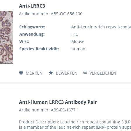
Anti-LRRC3
Artikelnummer: ABS-OC-656.100
Schlagworte:
Anti-Leucine-rich repeat-cont
Anwendung:
IHC
Wirt:
Mouse
Spezies-Reaktivität:
human
MERKEN
BEWERTEN
VERGLEICHEN
Anti-Human LRRC3 Antibody Pair
Artikelnummer: ABS-ES-1677.1
Product Description: Leucine rich repeat containing 3 (
is a member of the leucine-rich repeat (LRR) protein sup