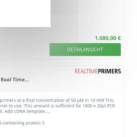
1.080,00 €
DETAILANSICHT
Real Time...
primers at a final concentration of 50 µM in 10 mM Tris-
ior to use. This amount is sufficient for 1000 x 20µl PCR
M. Add cDNA template....
t-containing protein 3