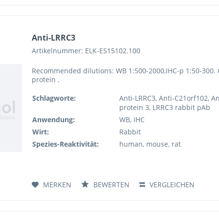
Anti-LRRC3
Artikelnummer: ELK-ES15102.100
Recommended dilutions: WB 1:500-2000,IHC-p 1:50-300. 
protein .
Schlagworte:
Anti-LRRC3, Anti-C21orf102, An
protein 3, LRRC3 rabbit pAb
Anwendung:
WB, IHC
Wirt:
Rabbit
Spezies-Reaktivität:
human, mouse, rat
MERKEN
BEWERTEN
VERGLEICHEN