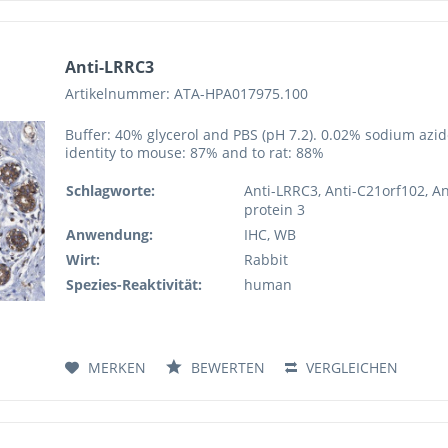
Anti-LRRC3
Artikelnummer: ATA-HPA017975.100
Buffer: 40% glycerol and PBS (pH 7.2). 0.02% sodium azi
identity to mouse: 87% and to rat: 88%
Schlagworte:
Anti-LRRC3, Anti-C21orf102, An
protein 3
Anwendung:
IHC, WB
Wirt:
Rabbit
Spezies-Reaktivität:
human
MERKEN
BEWERTEN
VERGLEICHEN