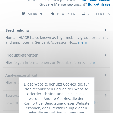
Größere Menge gewünscht?
Bulk-Anfrage
MERKEN
BEWERTEN
VERGLEICHEN
Beschreibung
Human HMGB1 also known as high-mobility group protein 1,
and amphoterin, GenBank Accession No....
mehr
Produktreferenzen
Hier folgen Informationen zur Produktreferenz.
mehr
Analysenzertifikat
Hier kriegen Sie ein Zertifikat
Diese Website benutzt Cookies, die für
den technischen Betrieb der Website
erforderlich sind und stets gesetzt
Bewertungen
0
werden. Andere Cookies, die den
Bewertungen lesen, schreiben und diskutieren...
mehr
Komfort bei Benutzung dieser Website
erhöhen, der Direktwerbung dienen
oder die Interaktion mit anderen