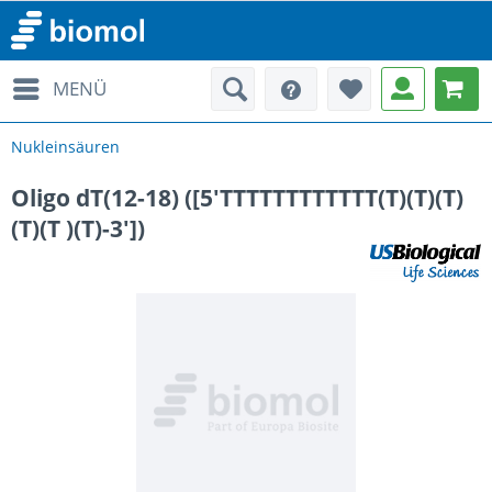
MENÜ
Nukleinsäuren
Oligo dT(12-18) ([5'TTTTTTTTTTTT(T)(T)(T)
(T)(T )(T)-3'])