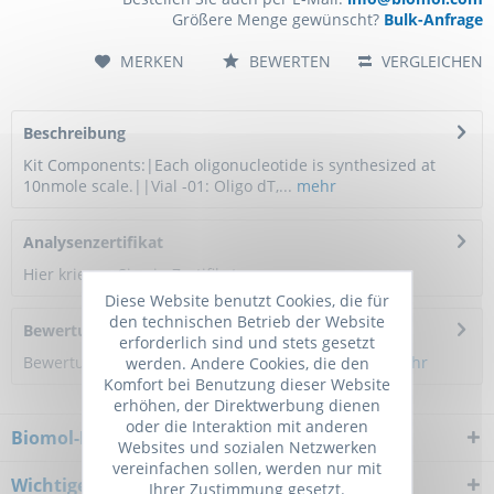
Größere Menge gewünscht?
Bulk-Anfrage
MERKEN
BEWERTEN
VERGLEICHEN
Beschreibung
Kit Components:|Each oligonucleotide is synthesized at
10nmole scale.||Vial -01: Oligo dT,...
mehr
Analysenzertifikat
Hier kriegen Sie ein Zertifikat
Diese Website benutzt Cookies, die für
den technischen Betrieb der Website
Bewertungen
0
erforderlich sind und stets gesetzt
Bewertungen lesen, schreiben und diskutieren...
mehr
werden. Andere Cookies, die den
Komfort bei Benutzung dieser Website
erhöhen, der Direktwerbung dienen
oder die Interaktion mit anderen
Biomol-Newsletter
Websites und sozialen Netzwerken
vereinfachen sollen, werden nur mit
Wichtiger Hinweis
Ihrer Zustimmung gesetzt.