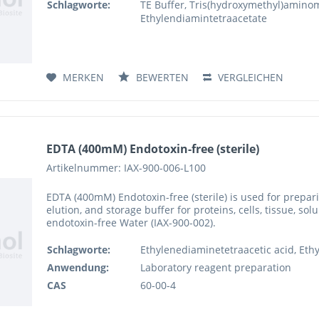
Schlagworte:
TE Buffer, Tris(hydroxymethyl)amino
Ethylendiamintetraacetate
MERKEN
BEWERTEN
VERGLEICHEN
EDTA (400mM) Endotoxin-free (sterile)
Artikelnummer: IAX-900-006-L100
EDTA (400mM) Endotoxin-free (sterile) is used for preparin
elution, and storage buffer for proteins, cells, tissue, sol
endotoxin-free Water (IAX-900-002).
Schlagworte:
Ethylenediaminetetraacetic acid, Eth
Anwendung:
Laboratory reagent preparation
CAS
60-00-4