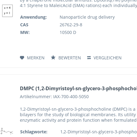
4:1 Styrene to MaleicAcid (SMA) rations) each individually
Anwendung:
Nanoparticle drug delivery
CAS
26762-29-8
MW:
10500 D
MERKEN
BEWERTEN
VERGLEICHEN
DMPC (1,2-Dimyristoyl-sn-glycero-3-phosphocholi
Artikelnummer: IAX-700-400-5050
1,2-Dimyristoyl-sn-glycero-3-phosphocholine (DMPC) is a 
bilayers for the study of biological membranes. Its utility
enzymatic activity and protein function when formulated 
Schlagworte:
1,2-Dimyristoyl-sn-glycero-3-phospho