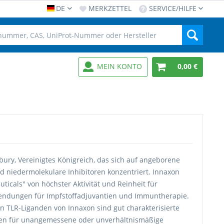
DE
MERKZETTEL
SERVICE/HILFE
MEIN KONTO
0,00 €
bury, Vereinigtes Königreich, das sich auf angeborene
nd niedermolekulare Inhibitoren konzentriert. Innaxon
ticals" von höchster Aktivität und Reinheit für
endungen für Impfstoffadjuvantien und Immuntherapie.
en TLR-Liganden von Innaxon sind gut charakterisierte
ren für unangemessene oder unverhältnismäßige