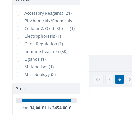
Accessory Reagents (21)
Biochemicals/Chemicals (3)
Cellular & Oxid. Stress (4)
Electrophoresis (1)
Gene Regulation (1)
Immune Reaction (50)
Ligands (1)
Metabolism (1)
Microbiology (2)
6
Ready to use Solutions (5)
Preis
Ser/Thr Phosphorylation (1)
Transfection (3)
von
34,00 €
bis
3454,00 €