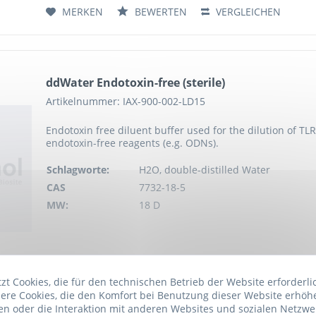
MERKEN
BEWERTEN
VERGLEICHEN
ddWater Endotoxin-free (sterile)
Artikelnummer: IAX-900-002-LD15
Endotoxin free diluent buffer used for the dilution of TL
endotoxin-free reagents (e.g. ODNs).
Schlagworte:
H2O, double-distilled Water
CAS
7732-18-5
MW:
18 D
MERKEN
BEWERTEN
VERGLEICHEN
t Cookies, die für den technischen Betrieb der Website erforderli
ere Cookies, die den Komfort bei Benutzung dieser Website erhöh
n oder die Interaktion mit anderen Websites und sozialen Netzwe