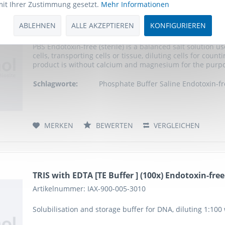
mit Ihrer Zustimmung gesetzt.
Mehr Informationen
PBS Endotoxin-free (sterile)
ABLEHNEN
ALLE AKZEPTIEREN
KONFIGURIEREN
Artikelnummer: IAX-900-001-3010
PBS Endotoxin-free (sterile) is a balanced salt solution u
cells, transporting cells or tissue, diluting cells for cou
product is without calcium and magnesium for the purpose
Schlagworte:
Phosphate Buffer Saline Endotoxin-fre
MERKEN
BEWERTEN
VERGLEICHEN
TRIS with EDTA [TE Buffer ] (100x) Endotoxin-free 
Artikelnummer: IAX-900-005-3010
Solubilisation and storage buffer for DNA, diluting 1:100 