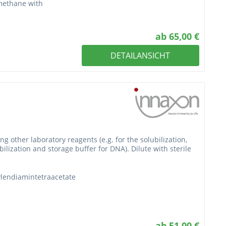
methane with
ab 65,00 €
DETAILANSICHT
g other laboratory reagents (e.g. for the solubilization,
ubilization and storage buffer for DNA). Dilute with sterile
ylendiamintetraacetate
ab 51,00 €