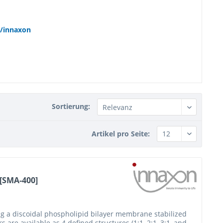
/innaxon
Sortierung:
Artikel pro Seite:
 [SMA-400]
g a discoidal phospholipid bilayer membrane stabilized
re available as 4 defined structures (1:1, 2:1, 3:1, and