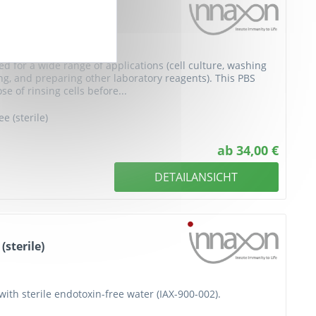
sed for a wide range of applications (cell culture, washing
nting, and preparing other laboratory reagents). This PBS
 of rinsing cells before...
e (sterile)
ab 34,00 €
DETAILANSICHT
(sterile)
with sterile endotoxin-free water (IAX-900-002).