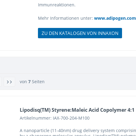
Immunreaktionen.
Mehr Informationen unter:
www.adipogen.com
ZU DEN KATALOGEN VON INNAXON
von
7
Seiten
Lipodisq(TM) Styrene:Maleic Acid Copolymer 4:1
Artikelnummer: IAX-700-204-M100
A nanoparticle (11-40nm) drug delivery system comprisin
by a chaperone molecular annulus. Lipodisq(TM) polymers a