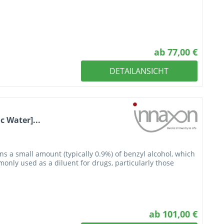
ab 77,00 €
DETAILANSICHT
c Water]...
ains a small amount (typically 0.9%) of benzyl alcohol, which
monly used as a diluent for drugs, particularly those
ab 101,00 €