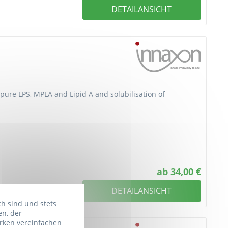
DETAILANSICHT
Rpure LPS, MPLA and Lipid A and solubilisation of
ab 34,00 €
DETAILANSICHT
ch sind und stets
en, der
rken vereinfachen